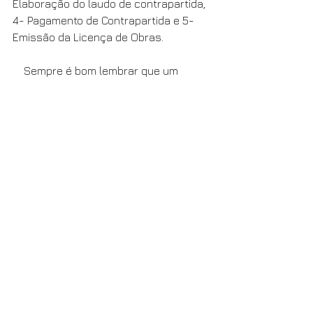
Elaboração do laudo de contrapartida, 
4- Pagamento de Contrapartida e 5- 
Emissão da Licença de Obras.
    Sempre é bom lembrar que um 
imóvel regularizado terá maior 
valorização de mercado e maior 
procura em relação a um imóvel com 
pendências e irregularidades. Além de 
você ter a certeza de que não haverão 
cobranças e tributos surpresas 
aparecendo para você pagar! Fique 
esperto!
Texto: Arquiteto Fernando Lanner 
CAU/RJ: A41868-4 
fernando@fernandolanner.com.br