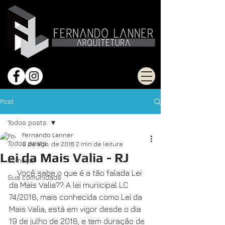
Post
Todos posts
Fernando Lanner
Todos posts
8 de ago. de 2018
2 min de leitura
Lei da Mais Valia - RJ
Começar
    Você sabe o que é a tão falada Lei 
Sua comunidade
da Mais Valia?? A lei municipal LC 
74/2018, mais conhecida como Lei da 
Mais Valia, está em vigor desde o dia 
19 de julho de 2018, e tem duração de 