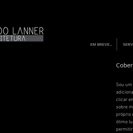
EM BREVE...
SERV
Cober
Sou um p
adiciona
clicar e
sobre m
próprio 
ótimo lu
permiti